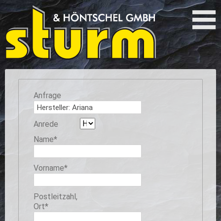
Anfrage
Anrede
Pflichtfeld
Name
*
Pflichtfeld
Vorname
*
Pflichtfeld
Postleitzahl,
Ort
*