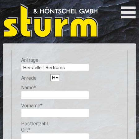
Anfrage
Anrede
Pflichtfeld
Name
*
Pflichtfeld
Vorname
*
Pflichtfeld
Postleitzahl,
Ort
*