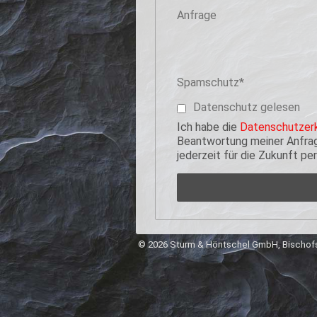
Anfrage
Pflichtfeld
Spamschutz
*
Datenschutz gelesen
Ich habe die
Datenschutzerk
Beantwortung meiner Anfrage
jederzeit für die Zukunft p
© 2026 Sturm & Höntschel GmbH, Bischofs