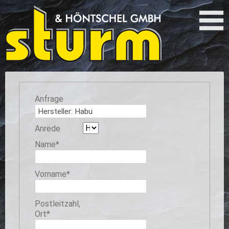
Anfrage
Anrede
Pflichtfeld
Name
*
Pflichtfeld
Vorname
*
Pflichtfeld
Postleitzahl,
Ort
*