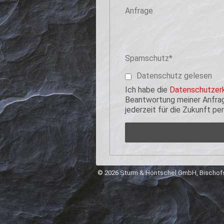
Anfrage
Pflichtfeld
Spamschutz
*
Datenschutz gelesen
Ich habe die
Datenschutzerk
Beantwortung meiner Anfrage
jederzeit für die Zukunft p
© 2026 Sturm & Höntschel GmbH, Bischofs