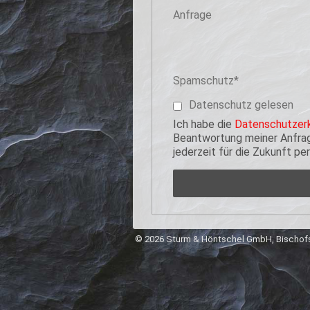
Anfrage
Pflichtfeld
Spamschutz
*
Datenschutz gelesen
Ich habe die
Datenschutzerk
Beantwortung meiner Anfrage
jederzeit für die Zukunft p
© 2026 Sturm & Höntschel GmbH, Bischofs