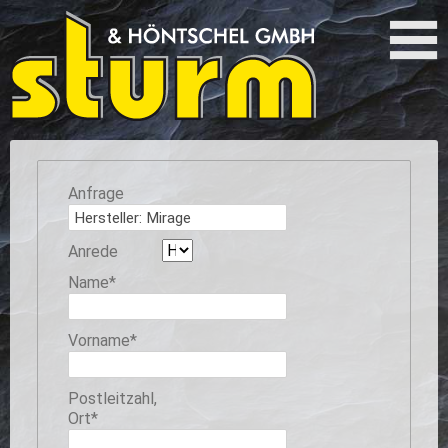
Anfrage
Anrede
Pflichtfeld
Name
*
Pflichtfeld
Vorname
*
Pflichtfeld
Postleitzahl,
Ort
*