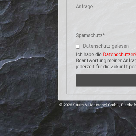
Anfrage
Pflichtfeld
Spamschutz
*
Datenschutz gelesen
Ich habe die
Datenschutzerk
Beantwortung meiner Anfrage
jederzeit für die Zukunft p
© 2026 Sturm & Höntschel GmbH, Bischofs