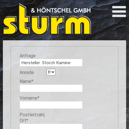
Anfrage
Anrede
Pflichtfeld
Name
*
Pflichtfeld
Vorname
*
Pflichtfeld
Postleitzahl,
Ort
*