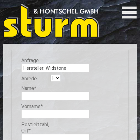
Anfrage
Anrede
Pflichtfeld
Name
*
Pflichtfeld
Vorname
*
Pflichtfeld
Postleitzahl,
Ort
*